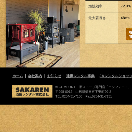
燃焼効率
72.0％
最大薪長さ
48cm
ホーム
会社案内
お知らせ
建機レンタル事業
JAレンタルショッ
© COMFORT. 薪ストーブ専門店「コンフォート」
〒998-0012 山形県酒田市下安町20-2
TEL.0234-31-7130 Fax.0234-31-7131