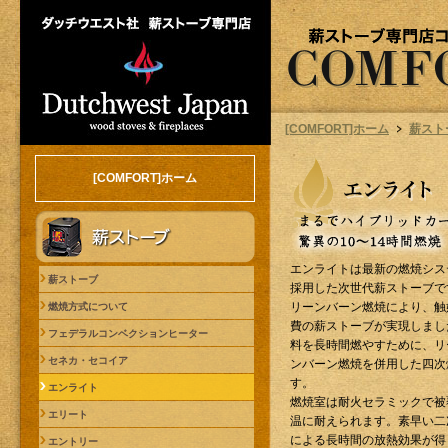
[COMFORT]ホーム
薪スト
[COMFORT]ホーム
エンライトは最新の燃焼シス
薪ストーブ
採用した次世代薪ストーブで
リーンバーン燃焼により、触
燃焼方式について
費の薪ストーブが実現しまし
フェデラルコンベクションヒーター
料を長時間燃やすために、リ
セネカ・セコイア
ンバーン燃焼を併用した四次
す。
エンライト
燃焼室は耐火セラミックで被
エリート
温に耐えられます。素早い二
による長時間の放熱効果が得
エントリー