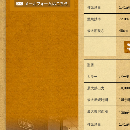
排気煙量
1.41g
燃焼効率
72.0％
最大薪長さ
48cm
型番
カラー
バーモ
最大熱出力
10,00
最大燃焼時間
10時
最大暖房面積
2
130m
排気煙量
1.41g