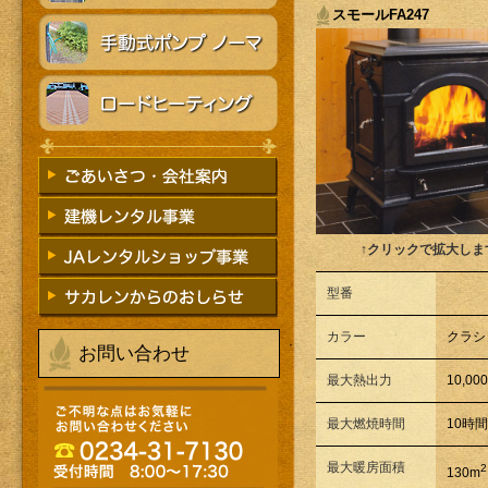
スモールFA247
↑クリックで拡大しま
型番
カラー
クラシ
お問い合わせ
最大熱出力
10,00
最大燃焼時間
10時
最大暖房面積
2
130m