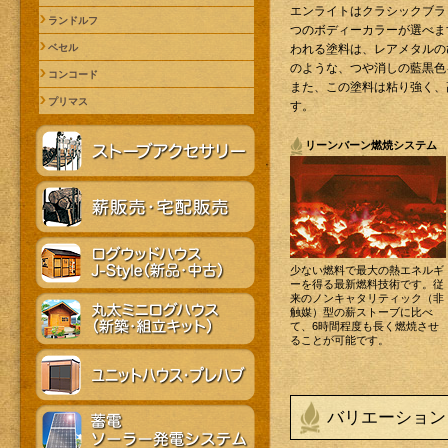
エンライトはクラシックブラ
ランドルフ
つのボディーカラーが選べま
ベセル
われる塗料は、レアメタルの
のような、つや消しの藍黒色
コンコード
また、この塗料は粘り強く、
プリマス
す。
リーンバーン燃焼システム
少ない燃料で最大の熱エネルギ
ーを得る最新燃料技術です。従
来のノンキャタリティック（非
触媒）型の薪ストーブに比べ
て、6時間程度も長く燃焼させ
ることが可能です。
バリエーション