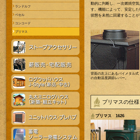
動的に判断し、一次燃焼空気
ランドルフ
す。機能によって、安定した
ベセル
状態を未然に回避することが
コンコード
プリマス
背面の左上にあるバイメタル式
の自動温度調節レバー。
プリマスの仕様
プリマス 1626