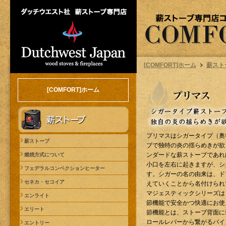
[COMFORT]ホーム
薪スト
[COMFORT]ホーム
プリマスはシガータイプ（奥
薪ストーブ
ブで独特の炎の揺らめきが欲
ンダードな薪ストーブであれ
燃焼方式について
小口を左右に起きますが、シ
フェデラルコンベクションヒーター
す。シガーの名の由来は、ド
セネカ・セコイア
えていくことから名付けられ
マジェスティックシリーズは
エンライト
節機能で安全かつ快適にお使
エリート
節機能とは、ストーブ背面に
ロールレバーから繋がるバイ
エントリー