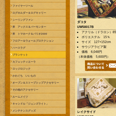
ファイヤーツール
ログホルダー＆ログキャリー
シーリングファン
ダコタ
UW58017B
斧 アックス＆バーモンター
アクリル（ドラロン）8
斧 トマホーク＆バリオ2000
ポリエステル 15％
フロアー＆ウォールプロテクション
サイズ 127×152cm
サウジアラビア製
ハースラグ
価格 6,048円
ブランケット
（本体価格 5,600円）
カフェッティエーラ
ロッジロジック
かわぐち いいもの
オーブン＆ストーブトップアクセサリー
その他のアクセサリー
ルームメイツ
キャンドル「ジュンズライト」
メンテナンスグッズ
レイクサイド