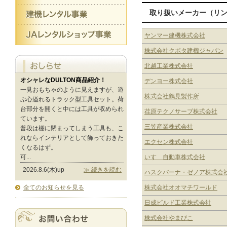
取り扱いメーカー（リ
ヤンマー建機株式会社
株式会社クボタ建機ジャパン
北越工業株式会社
オシャレなDULTON商品紹介！
デンヨー株式会社
一見おもちゃのように見えますが、遊
株式会社鶴見製作所
ぶ心溢れるトラック型工具セット。荷
台部分を開くと中には工具が収められ
荏原テクノサーブ株式会社
ています。
三笠産業株式会社
普段は棚に閉まってしまう工具も、こ
れならインテリアとして飾っておきた
エクセン株式会社
くなるはず。
いすゞ自動車株式会社
可...
2026.8.6(木)up
≫ 続きを読む
ハスクバーナ・ゼノア株式会
株式会社オオマチワールド
全てのお知らせを見る
日成ビルド工業株式会社
株式会社やまびこ